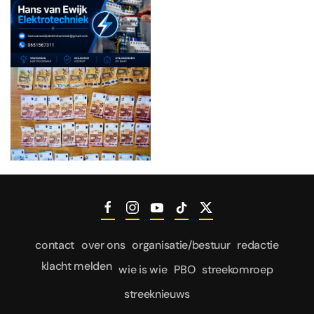
contact
over ons
organisatie/bestuur
redactie
klacht melden
wie is wie
PBO
streekomroep
streeknieuws