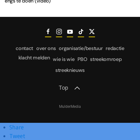
engs te doen (video)
contact
over ons
organisatie/bestuur
redactie
klacht melden
wie is wie
PBO
streekomroep
streeknieuws
Top
MulderMedia
Share
Tweet