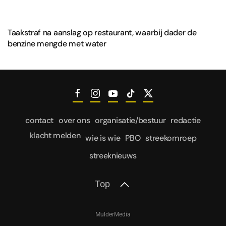
Taakstraf na aanslag op restaurant, waarbij dader de
benzine mengde met water
contact
over ons
organisatie/bestuur
redactie
klacht melden
wie is wie
PBO
streekomroep
streeknieuws
Top
MulderMedia