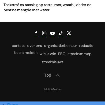
Taakstraf na aanslag op restaurant, waarbij dader de
benzine mengde met water
contact
over ons
organisatie/bestuur
redactie
klacht melden
wie is wie
PBO
streekomroep
streeknieuws
Top
MulderMedia
Share