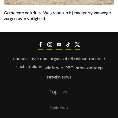
Gemeente na kritiek: We grepen in bij raveparty vanwege
zorgen over veiligheid
contact
over ons
organisatie/bestuur
redactie
klacht melden
wie is wie
PBO
streekomroep
streeknieuws
Top
MulderMedia