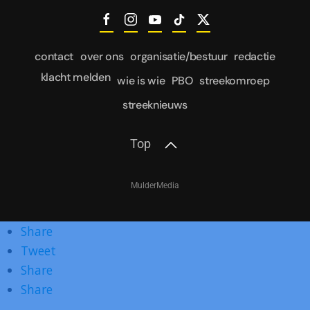
contact
over ons
organisatie/bestuur
redactie
klacht melden
wie is wie
PBO
streekomroep
streeknieuws
Top
MulderMedia
Share
Tweet
Share
Share