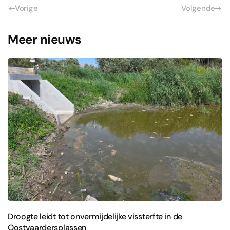
Vorige
Volgende
Meer nieuws
Droogte leidt tot onvermijdelijke vissterfte in de
Oostvaardersplassen