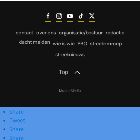
contact
over ons
organisatie/bestuur
redactie
klacht melden
wie is wie
PBO
streekomroep
streeknieuws
Top
MulderMedia
Share
Tweet
Share
Share