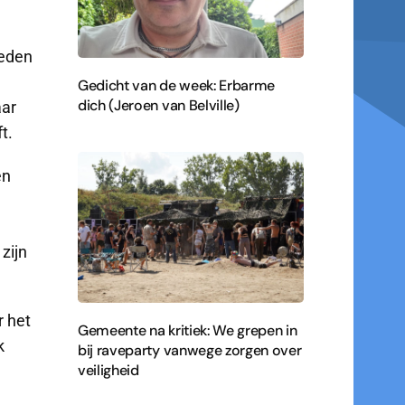
eden
Gedicht van de week: Erbarme
dich (Jeroen van Belville)
aar
t.
en
zijn
r het
Gemeente na kritiek: We grepen in
k
bij raveparty vanwege zorgen over
veiligheid