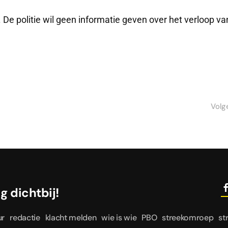
 De politie wil geen informatie geven over het verloop va
Volg
le dag dichtbij!
ur
redactie
klacht melden
wie is wie
PBO
streekomroep
st