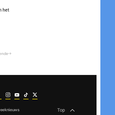
n het
ende
reeknieuws
Top