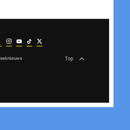
reeknieuws
Top