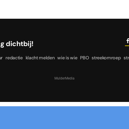
le dag dichtbij!
ur
redactie
klacht melden
wie is wie
PBO
streekomroep
st
MulderMedia