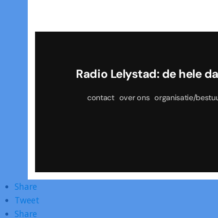
Radio Lelystad: de he
contact
over ons
organisatie/bestu
Share
Tweet
Share