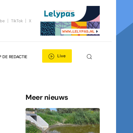
ube
TikTok
X
Live
P DE REDACTIE
Meer nieuws