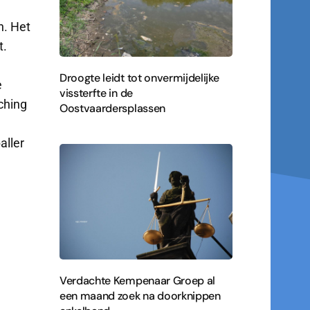
n. Het
t.
Droogte leidt tot onvermijdelijke
e
vissterfte in de
ching
Oostvaardersplassen
3
aller
Verdachte Kempenaar Groep al
een maand zoek na doorknippen