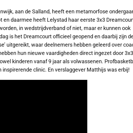
enwijk, aan de Salland, heeft een metamorfose ondergaa
t en daarmee heeft Lelystad haar eerste 3x3 Dreamcour
orden, in wedstrijdverband of niet, maar er kunnen ook
 is het Dreamcourt officieel geopend en daarbij zijn d
se’ uitgereikt, waar deelnemers hebben geleerd over coa
hebben hun nieuwe vaardigheden direct ingezet door 3x
owel kinderen vanaf 9 jaar als volwassenen. Profbasketb
inspirerende clinic. En verslaggever Matthijs was erbij!