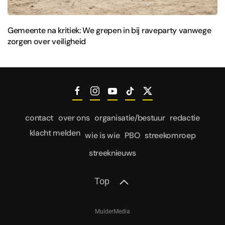
Gemeente na kritiek: We grepen in bij raveparty vanwege
zorgen over veiligheid
contact
over ons
organisatie/bestuur
redactie
klacht melden
wie is wie
PBO
streekomroep
streeknieuws
Top
MulderMedia