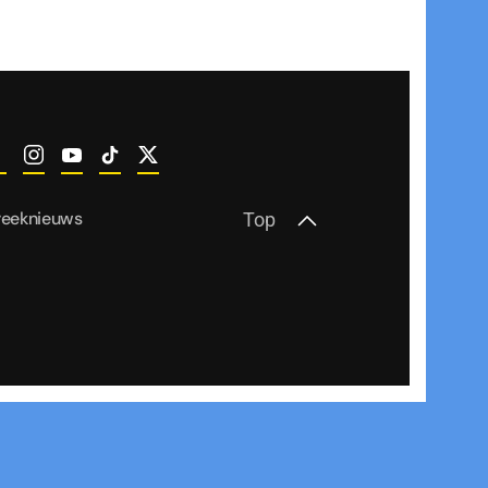
reeknieuws
Top