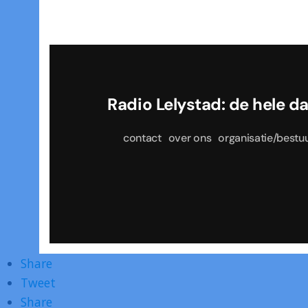
Radio Lelystad: de he
contact
over ons
organisatie/bestu
Share
Tweet
Share