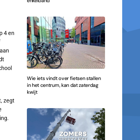
enkelband
p 4 en
f
 aan
dt
chool
Wie iets vindt over fietsen stallen
in het centrum, kan dat zaterdag
kwijt
, zegt
e
ing.