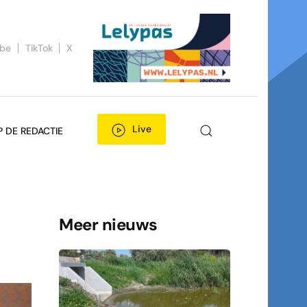
ube
TikTok
X
Live
P DE REDACTIE
Meer nieuws