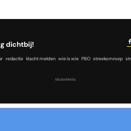
le dag dichtbij!
ur
redactie
klacht melden
wie is wie
PBO
streekomroep
st
MulderMedia