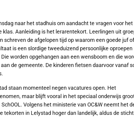
nsdag naar het stadhuis om aandacht te vragen voor het
klas. Aanleiding is het lerarentekort. Leerlingen uit groe
n schreven de afgelopen tijd op waarom een goede juf o
ultaat is een slordige tweeduizend persoonlijke oproepen
r. Die worden opgehangen aan een wensboom en die wor
aan de gemeente. De kinderen fietsen daarvoor vanaf s
s.
ystad staan momenteel negen vacatures open. Het
genomen, maar blijft vooral in het speciaal onderwijs groot
ing SchOOL. Volgens het ministerie van OC&W neemt het d
 tekorten in Lelystad hoger dan landelijk, aldus de sticht