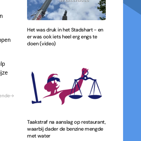
en
Het was druk in het Stadshart - en
er was ook iets heel erg engs te
appen
doen (video)
ulp
jze
ende
Taakstraf na aanslag op restaurant,
waarbij dader de benzine mengde
met water