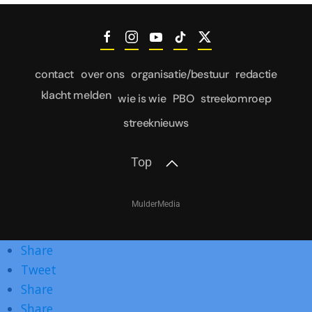
contact
over ons
organisatie/bestuur
redactie
klacht melden
wie is wie
PBO
streekomroep
streeknieuws
Top
MulderMedia
Share
Tweet
Share
Share