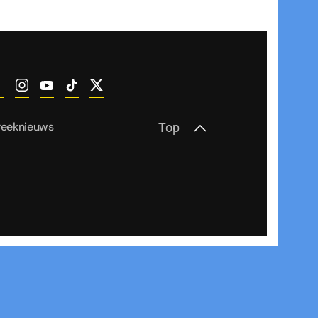
reeknieuws
Top