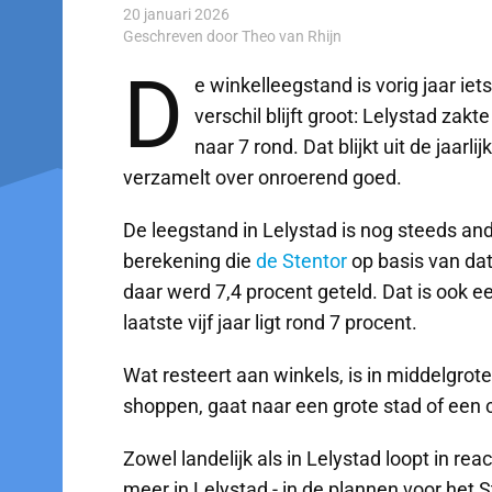
20 januari 2026
Geschreven door Theo van Rhijn
D
e winkelleegstand is vorig jaar iet
verschil blijft groot: Lelystad zak
naar 7 rond. Dat blijkt uit de jaa
verzamelt over onroerend goed.
De leegstand in Lelystad is nog steeds and
berekening die
de Stentor
op basis van dat
daar werd 7,4 procent geteld. Dat is ook e
laatste vijf jaar ligt rond 7 procent.
Wat resteert aan winkels, is in middelgrot
shoppen, gaat naar een grote stad of een 
Zowel landelijk als in Lelystad loopt in re
meer in Lelystad - in de plannen voor het