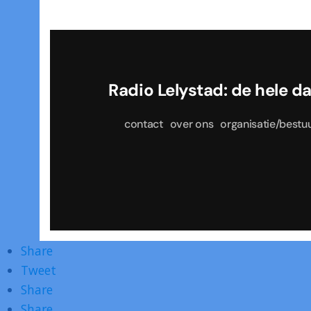
Radio Lelystad: de he
contact
over ons
organisatie/bestu
Share
Tweet
Share
Share