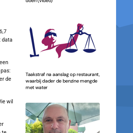
doen (video)
6,7
t data
 een
 pas:
Taakstraf na aanslag op restaurant,
er de
waarbij dader de benzine mengde
met water
ie wil
er
 te