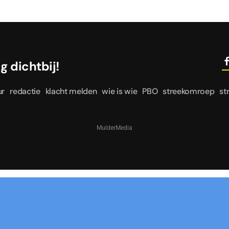
le dag dichtbij!
ur
redactie
klacht melden
wie is wie
PBO
streekomroep
st
MulderMedia