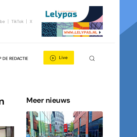
ube
TikTok
X
Live
P DE REDACTIE
n
Meer nieuws