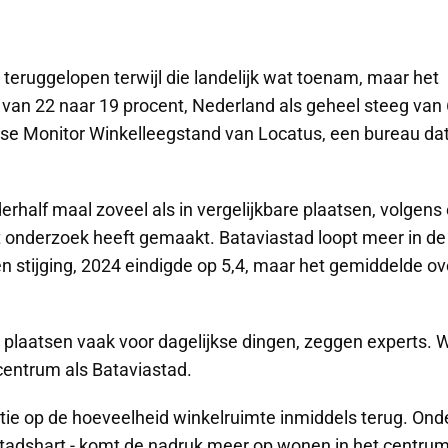
s teruggelopen terwijl die landelijk wat toenam, maar het
te van 22 naar 19 procent, Nederland als geheel steeg van 
rlijkse Monitor Winkelleegstand van Locatus, een bureau da
erhalf maal zoveel als in vergelijkbare plaatsen, volgens
 onderzoek heeft gemaakt. Bataviastad loopt meer in de
en stijging, 2024 eindigde op 5,4, maar het gemiddelde ov
e plaatsen vaak voor dagelijkse dingen, zeggen experts. W
centrum als Bataviastad.
actie op de hoeveelheid winkelruimte inmiddels terug. Ond
 Stadshart - komt de nadruk meer op wonen in het centrum