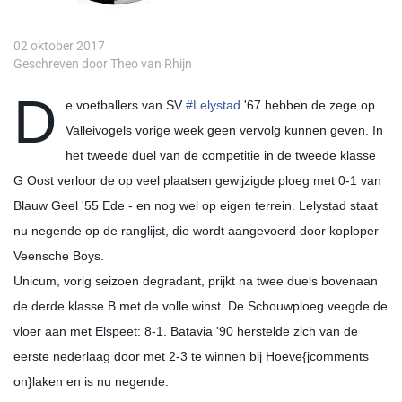
02 oktober 2017
Geschreven door Theo van Rhijn
D
e voetballers van SV
#Lelystad
'67 hebben de zege op
Valleivogels vorige week geen vervolg kunnen geven. In
het tweede duel van de competitie in de tweede klasse
G Oost verloor de op veel plaatsen gewijzigde ploeg met 0-1 van
Blauw Geel '55 Ede - en nog wel op eigen terrein. Lelystad staat
nu negende op de ranglijst, die wordt aangevoerd door koploper
Veensche Boys.
Unicum, vorig seizoen degradant, prijkt na twee duels bovenaan
de derde klasse B met de volle winst. De Schouwploeg veegde de
vloer aan met Elspeet: 8-1. Batavia '90 herstelde zich van de
eerste nederlaag door met 2-3 te winnen bij Hoeve{jcomments
on}laken en is nu negende.