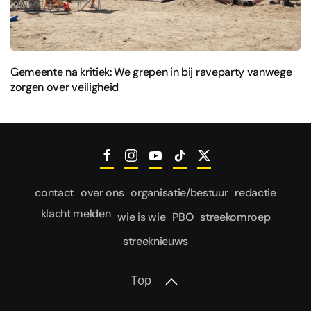
Gemeente na kritiek: We grepen in bij raveparty vanwege
zorgen over veiligheid
contact
over ons
organisatie/bestuur
redactie
klacht melden
wie is wie
PBO
streekomroep
streeknieuws
Top