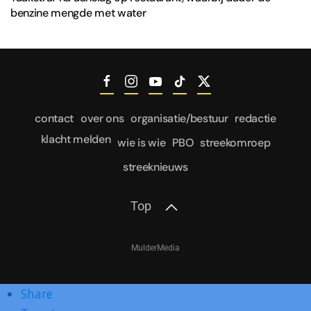
benzine mengde met water
contact
over ons
organisatie/bestuur
redactie
klacht melden
wie is wie
PBO
streekomroep
streeknieuws
Top
MulderMedia
Share