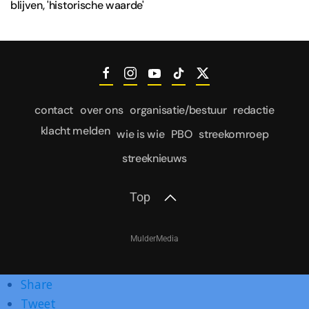
blijven, 'historische waarde'
contact
over ons
organisatie/bestuur
redactie
klacht melden
wie is wie
PBO
streekomroep
streeknieuws
Top
MulderMedia
Share
Tweet