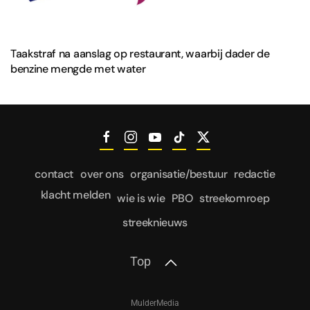
Taakstraf na aanslag op restaurant, waarbij dader de
benzine mengde met water
contact
over ons
organisatie/bestuur
redactie
klacht melden
wie is wie
PBO
streekomroep
streeknieuws
Top
MulderMedia