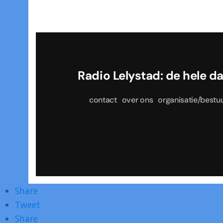
Radio Lelystad: de he
contact
over ons
organisatie/bestu
Share
Tweet
Share