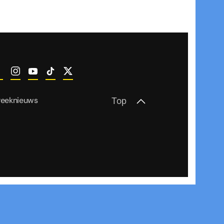
reeknieuws
Top