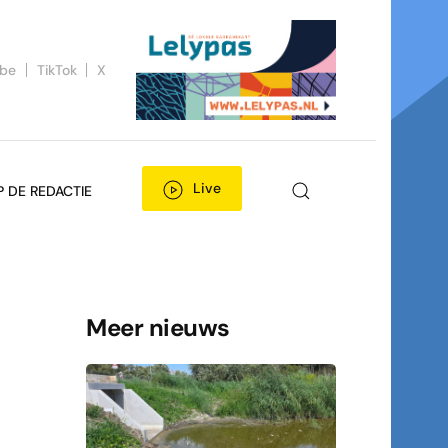
ube
TikTok
X
Live
P DE REDACTIE
Meer nieuws