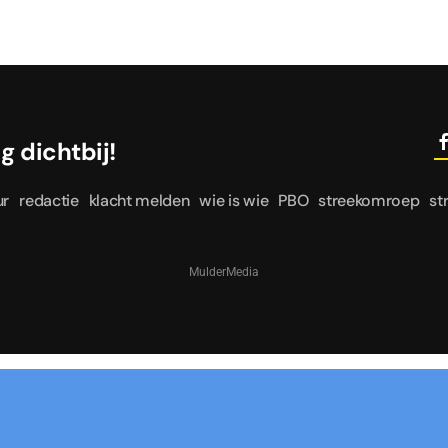
le dag dichtbij!
ur
redactie
klacht melden
wie is wie
PBO
streekomroep
st
MulderMedia