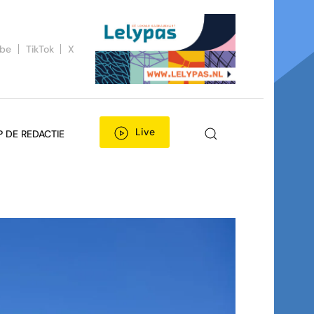
ube
TikTok
X
Live
P DE REDACTIE