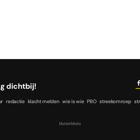
le dag dichtbij!
ur
redactie
klacht melden
wie is wie
PBO
streekomroep
st
MulderMedia